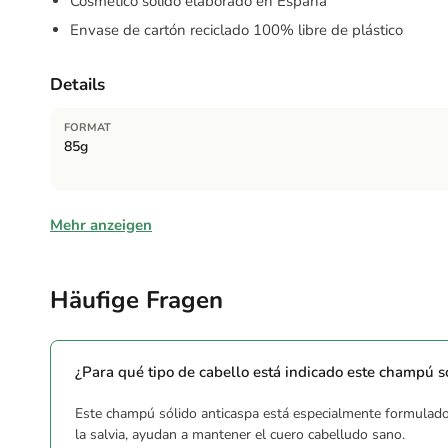
Cosmético sólido elaborado en España
Envase de cartón reciclado 100% libre de plástico
Details
FORMAT
85g
Zutaten
Mehr anzeigen
Sodium Cocoyl Isethionate, Aqua, Butyrospermum Parkii Butter
Acid, Salvia Officinalis Oil, Rosmarinus Officinalis Leaf O
Album Extract, Salvia Officinalis Leaf Extract, Pinus Sylvest
Häufige Fragen
Calendula Officinalis Flower Extract, Tropaeolum Majus Flo
procedente de agricultura ecológica (**) Ingrediente natural
¿Para qué tipo de cabello está indicado este champú s
Hinweise
Este champú sólido anticaspa está especialmente formulado p
Precauciones: Uso externo. Evitar el contacto directo con o
la salvia, ayudan a mantener el cuero cabelludo sano.