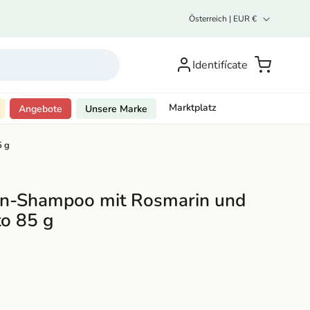
L
Österreich | EUR €
a
n
Inicia
d
sesión o
Carrito
Identifícate
/
R
regístrate
e
g
Marktplatz
Angebote
Unsere Marke
i
o
5 g
n
en-Shampoo mit Rosmarin und
to 85 g