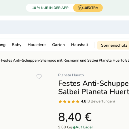
-10 % NUR IN DER APP
10EXTRA
ung
Baby
Haustiere
Garten
Haushalt
Sonnenschutz
s
›
Festes Anti-Schuppen-Shampoo mit Rosmarin und Salbei Planeta Huerto 8
Planeta Huerto
Festes Anti-Schupp
Salbei Planeta Huer
4.8
(8 Bewertungen)
8,40 €
9,88 €/g
·
Auf Lager