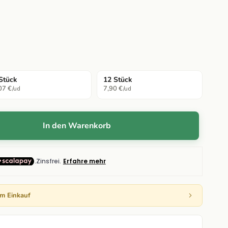
Stück
12 Stück
07 €
7,90 €
/ud
/ud
In den Warenkorb
em Einkauf