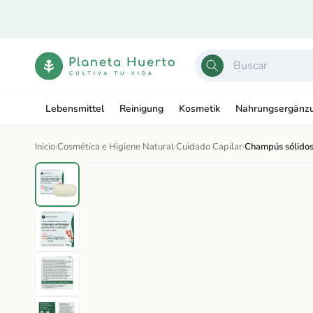
Ir
directamente
al contenido
Lebensmittel
Reinigung
Kosmetik
Nahrungsergänz
Inicio
›
Cosmética e Higiene Natural
›
Cuidado Capilar
›
Champús sólido
Ir
directamente
Abrir
a la
elemento
información
multimedia
del producto
1
en
una
ventana
modal