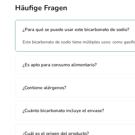
Häufige Fragen
Allergene
Enthält:
Puede contener trazas de sésamo y frutos secos.
¿Para qué se puede usar este bicarbonato de sodio?
Hinweise
Este bicarbonato de sodio tiene múltiples usos: como gasifica
Puede contener trazas de sésamo y frutos secos.
¿Es apto para consumo alimentario?
¿Contiene alérgenos?
¿Cuánto bicarbonato incluye el envase?
¿Cuál es el origen del producto?