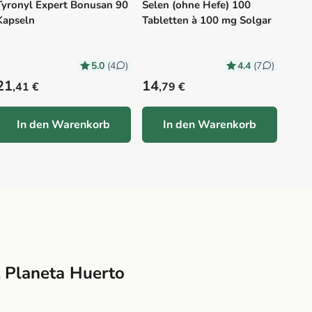
Tyronyl Expert Bonusan 90
Selen (ohne Hefe) 100
Kapseln
Tabletten à 100 mg Solgar
5.0
4.4
(4
)
(7
)
Precio habitual
Precio habitual
Prec
21
14
11
,41 €
,79 €
,
In den Warenkorb
In den Warenkorb
t Planeta Huerto