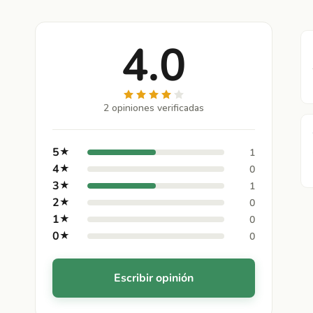
4.0
2 opiniones verificadas
5
★
1
4
★
0
3
★
1
2
★
0
1
★
0
0
★
0
Escribir opinión