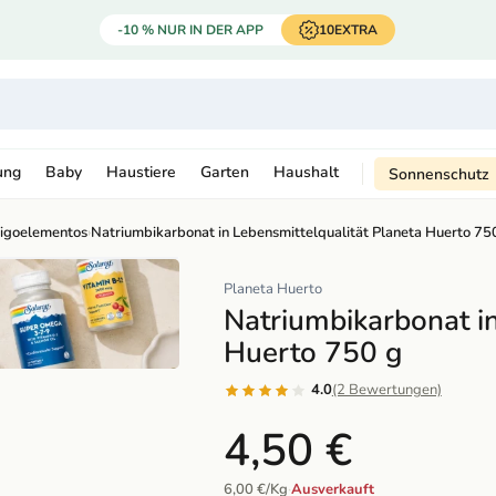
-10 % NUR IN DER APP
10EXTRA
ung
Baby
Haustiere
Garten
Haushalt
Sonnenschutz
ligoelementos
›
Natriumbikarbonat in Lebensmittelqualität Planeta Huerto 75
Planeta Huerto
Natriumbikarbonat in
Huerto 750 g
4.0
(2 Bewertungen)
4,50 €
6,00 €/Kg
·
Ausverkauft