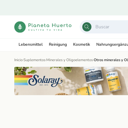
Ir
directamente
al contenido
Lebensmittel
Reinigung
Kosmetik
Nahrungsergänz
Inicio
›
Suplementos
›
Minerales y Oligoelementos
›
Otros minerales y O
Ir
directamente
Abrir
a la
elemento
información
multimedia
del producto
1
en
una
ventana
modal