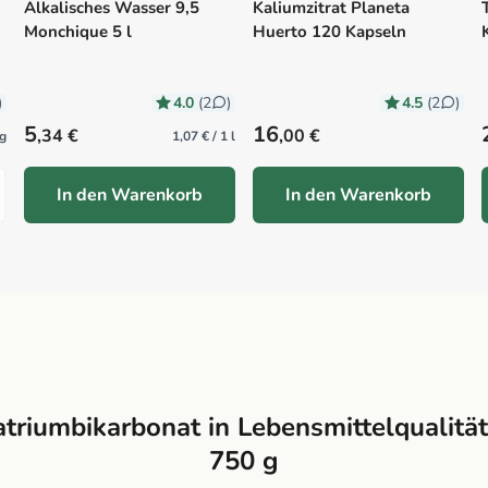
Alkalisches Wasser 9,5
Kaliumzitrat Planeta
Monchique 5 l
Huerto 120 Kapseln
4.0
4.5
)
(2
)
(2
)
Precio habitual
Precio habitual
5
16
,34 €
,00 €
kg
1,07 € / 1 l
In den Warenkorb
In den Warenkorb
triumbikarbonat in Lebensmittelqualitä
750 g