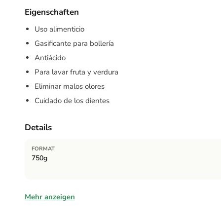
Eigenschaften
Uso alimenticio
Gasificante para bollería
Antiácido
Para lavar fruta y verdura
Eliminar malos olores
Cuidado de los dientes
Details
FORMAT
750g
Zutaten
Mehr anzeigen
Bicardonato de sodio (grado alimenticio E 500 ii).