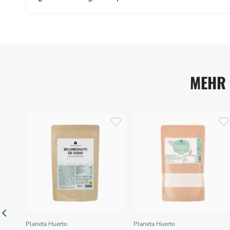
MEHR 
Planeta Huerto
Planeta Huerto
Proveedor:
Proveedor: