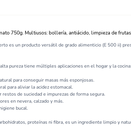
ato 750g. Multiusos: bollería, antiácido, limpieza de fruta
to es un producto versátil de grado alimenticio (E 500 ii) pr
alta pureza tiene múltiples aplicaciones en el hogar y la cocina
 natural para conseguir masas más esponjosas.
al para aliviar la acidez estomacal.
ar restos de suciedad e impurezas de forma segura.
lores en nevera, calzado y más.
higiene bucal.
arbohidratos, proteínas ni fibra, es un ingrediente limpio y natur