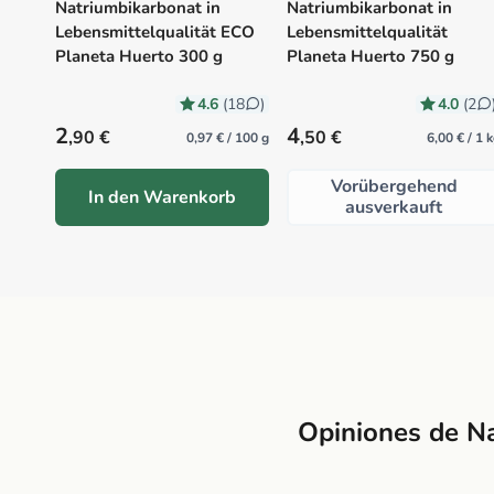
Natriumbikarbonat in
Natriumbikarbonat in
Lebensmittelqualität ECO
Lebensmittelqualität
Planeta Huerto 300 g
Planeta Huerto 750 g
4.6
4.0
(18
)
(2
Precio habitual
Precio habitual
2
4
,90 €
,50 €
0,97 € / 100 g
6,00 € / 1 
Vorübergehend
In den Warenkorb
ausverkauft
Opiniones de Na