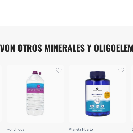
VON OTROS MINERALES Y OLIGOELE
Monchique
Planeta Huerto
Proveedor:
Proveedor: