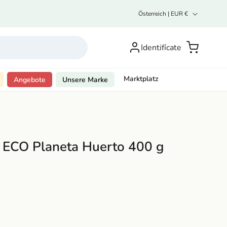
L
Österreich | EUR €
a
n
Inicia
d
sesión o
Carrito
Identifícate
/
R
regístrate
e
g
Marktplatz
Angebote
Unsere Marke
i
o
n
 ECO Planeta Huerto 400 g