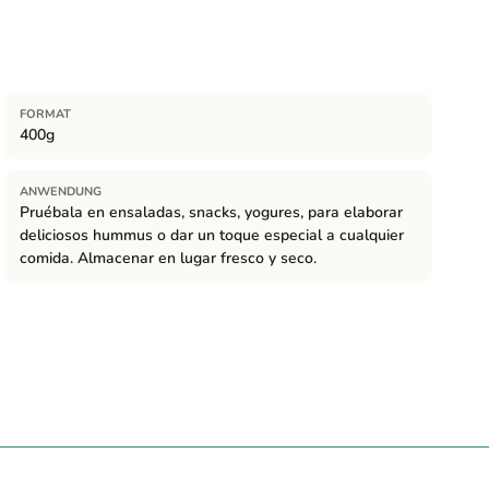
FORMAT
400g
ANWENDUNG
Pruébala en ensaladas, snacks, yogures, para elaborar
deliciosos hummus o dar un toque especial a cualquier
comida. Almacenar en lugar fresco y seco.
gica.
anipulan frutos secos, soja y sésamo.