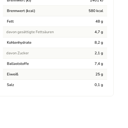
Brennwert (kJ)
2401 kJ
Brennwert (kcal)
580 kcal
Fett
48 g
davon gesättigte Fettsäuren
4,7 g
Kohlenhydrate
8,2 g
davon Zucker
2,1 g
Ballaststoffe
7,4 g
Eiweiß
25 g
Salz
0,1 g