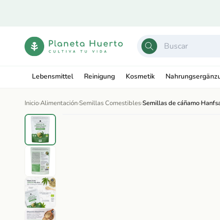
Ir
directamente
al contenido
Lebensmittel
Reinigung
Kosmetik
Nahrungsergänz
Inicio
›
Alimentación
›
Semillas Comestibles
›
Semillas de cáñamo
›
Hanfs
Ir
directamente
Abrir
a la
elemento
información
multimedia
del producto
1
en
una
ventana
modal