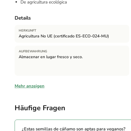
De agricultura ecológica
Details
HERKUNFT
Agricultura No UE (certificado ES-ECO-024-MU)
AUFBEWAHRUNG
Almacenar en lugar fresco y seco.
Zutaten
Mehr anzeigen
Semillas de cáñamo 100% procedentes de agricultura ecoló
Häufige Fragen
Allergene
Enthält:
Este producto se fabrica en una planta donde se m
¿Estas semillas de cáñamo son aptas para veganos?