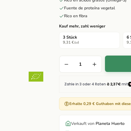
Rico en ácidos grasos (Omega-3)
Fuente de proteína vegetal
Rico en fibra
Kauf mehr, zahl weniger
3 Stück
6 
9,31 €
9,
/ud
Erhalte 0,29 € Guthaben mit dies
Verkauft von
Planeta Huerto