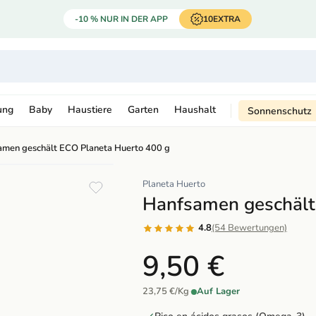
-10 % NUR IN DER APP
10EXTRA
ung
Baby
Haustiere
Garten
Haushalt
Sonnenschutz
amen geschält ECO Planeta Huerto 400 g
Planeta Huerto
Hanfsamen geschält
4.8
(54 Bewertungen)
9,50 €
23,75 €/Kg
·
Auf Lager