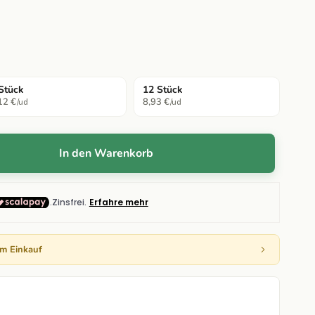
Stück
12 Stück
12 €
8,93 €
/ud
/ud
In den Warenkorb
em Einkauf