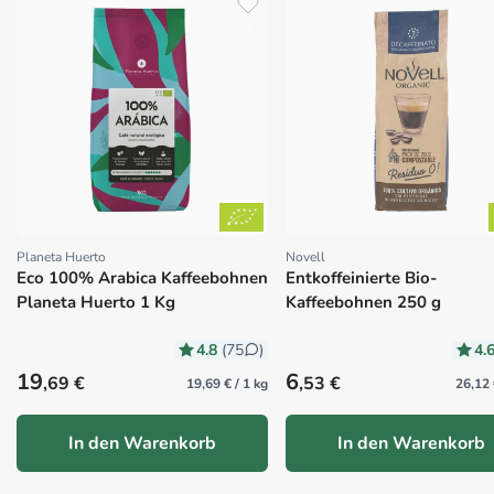
Planeta Huerto
Novell
Proveedor:
Proveedor:
Eco 100% Arabica Kaffeebohnen
Entkoffeinierte Bio-
Planeta Huerto 1 Kg
Kaffeebohnen 250 g
4.8
4.
(75
)
Precio habitual
Precio habitual
19
6
,69 €
,53 €
19,69 € / 1 kg
26,12 
In den Warenkorb
In den Warenkorb