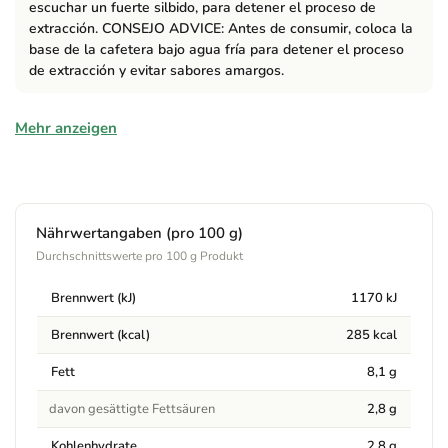
escuchar un fuerte silbido, para detener el proceso de
extracción. CONSEJO ADVICE: Antes de consumir, coloca la
base de la cafetera bajo agua fría para detener el proceso
de extracción y evitar sabores amargos.
Zutaten
Mehr anzeigen
100% granos de café Arábica.
Hinweise
Nährwertangaben (pro 100 g)
No se recomienda para niños menores de 16 años.
Durchschnittswerte pro 100 g Produkt
Respiratorio y cardiaco. Coffee not recommended for children
under 16 years old. Respiratory and cardiac.
Brennwert (kJ)
1170 kJ
Brennwert (kcal)
285 kcal
Fett
8,1 g
davon gesättigte Fettsäuren
2,8 g
Kohlenhydrate
2,8 g