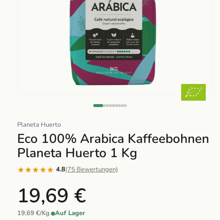
Abrir
elemento
multimedia
Planeta Huerto
1
Eco 100% Arabica Kaffeebohnen
en
Planeta Huerto 1 Kg
una
ventana
4.8
(75 Bewertungen)
modal
19,69 €
19,69 €/Kg
·
Auf Lager