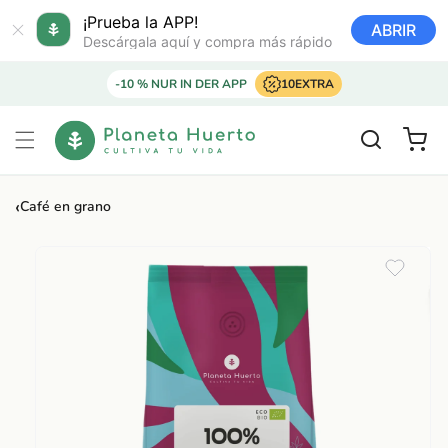
Ir
directamente
¡Prueba la APP!
ABRIR
al contenido
Descárgala aquí y compra más rápido
-10 % NUR IN DER APP
10EXTRA
Carrito
‹
Café en grano
Ir
directamente
a la
información
del producto