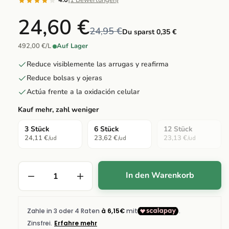
4.0
(1 Bewertungen)
24,60 €
24,95 €
Du sparst 0,35 €
492,00 €/L
·
Auf Lager
Reduce visiblemente las arrugas y reafirma
Reduce bolsas y ojeras
Actúa frente a la oxidación celular
Kauf mehr, zahl weniger
3 Stück
6 Stück
12 Stück
24,11 €
23,62 €
23,13 €
/ud
/ud
/ud
In den Warenkorb