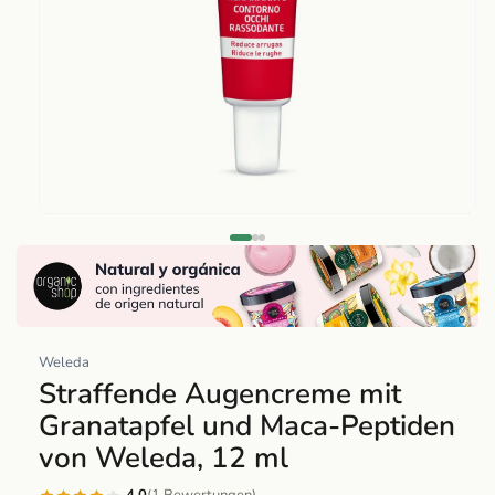
Abrir
elemento
multimedia
1
en
una
Weleda
ventana
Straffende Augencreme mit
modal
Granatapfel und Maca-Peptiden
von Weleda, 12 ml