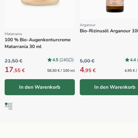
Arganour
Proveedor:
Bio-Rizinusöl Arganour 10
Matarrania
Proveedor:
100 % Bio-Augenkonturcreme
Matarrania 30 ml
4.5
4.4
(240
)
21,50 €
5,00 €
17
4
,55 €
,95 €
58,50 € / 100 ml
4,95 € 
In den Warenkorb
In den Warenkorb