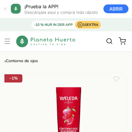
Ir
directamente
¡Prueba la APP!
ABRIR
al contenido
Descárgala aquí y compra más rápido
-10 % NUR IN DER APP
10EXTRA
Carrito
‹
Contorno de ojos
Ir
directamente
a la
−1%
información
del producto