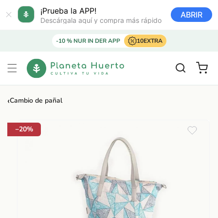
Ir
directamente
¡Prueba la APP!
ABRIR
al contenido
Descárgala aquí y compra más rápido
-10 % NUR IN DER APP
10EXTRA
Carrito
‹
Cambio de pañal
Ir
directamente
a la
−20%
información
del producto