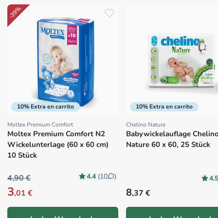
-39%
10% Extra en carrito
10% Extra en carrito
Moltex Premium Comfort
Chelino Nature
Proveedor:
Proveedor:
Moltex Premium Comfort N2
Babywickelauflage Chelin
Wickelunterlage (60 x 60 cm)
Nature 60 x 60, 25 Stück
10 Stück
4.4
(10
)
4,90 €
4.
3
Precio habitual
8
,01 €
,37 €