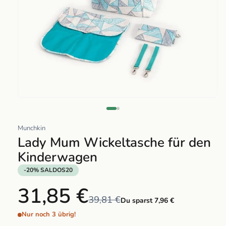
Abrir
elemento
multimedia
Munchkin
1
Lady Mum Wickeltasche für den
en
Kinderwagen
una
ventana
-20% SALDOS20
modal
31,85 €
39,81 €
Du sparst 7,96 €
Nur noch 3 übrig!