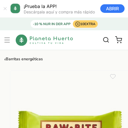
Ir
directamente
¡Prueba la APP!
ABRIR
al contenido
Descárgala aquí y compra más rápido
-10 % NUR IN DER APP
10EXTRA
Carrito
‹
Barritas energéticas
Ir
directamente
a la
información
del producto