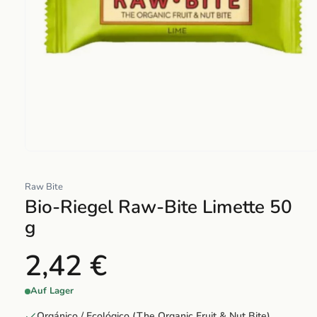
Abrir
elemento
Raw Bite
multimedia
Bio-Riegel Raw-Bite Limette 50
1
en
g
una
ventana
2,42 €
modal
Auf Lager
Orgánico / Ecológico (The Organic Fruit & Nut Bite)