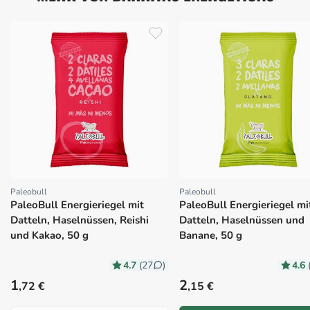
Paleobull
Paleobull
Proveedor:
Proveedor:
PaleoBull Energieriegel mit
PaleoBull Energieriegel mi
Datteln, Haselnüssen, Reishi
Datteln, Haselnüssen und
und Kakao, 50 g
Banane, 50 g
4.7
4.6
(27
)
Precio habitual
Precio habitual
1
2
,72 €
,15 €