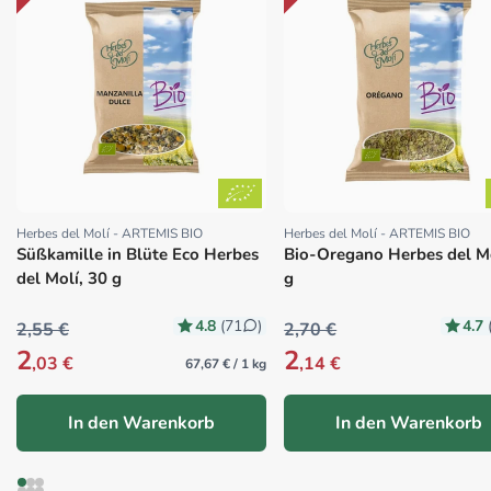
Herbes del Molí - ARTEMIS BIO
Herbes del Molí - ARTEMIS BIO
Proveedor:
Proveedor:
Süßkamille in Blüte Eco Herbes
Bio-Oregano Herbes del M
del Molí, 30 g
g
4.8
4.7
(71
)
2,55 €
2,70 €
2
2
,03 €
,14 €
67,67 € / 1 kg
In den Warenkorb
In den Warenkorb