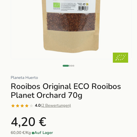
Abrir
elemento
multimedia
Planeta Huerto
1
Rooibos Original ECO Rooibos
en
Planet Orchard 70g
una
ventana
4.0
(2 Bewertungen)
modal
4,20 €
60,00 €/Kg
·
Auf Lager