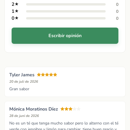
2
★
0
1
★
0
0
★
0
Escribir opinión
Tyler James
20 de juli de 2026
Gran sabor
Mónica Moratinos Díez
28 de juni de 2026
No es un té que tenga mucho sabor pero lo alterno con el té
verde con jengibre y limón para cambiar, tiene buen precio y