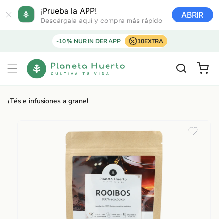
Ir
directamente
¡Prueba la APP!
ABRIR
al contenido
Descárgala aquí y compra más rápido
-10 % NUR IN DER APP
10EXTRA
Carrito
‹
Tés e infusiones a granel
Ir
directamente
a la
información
del producto